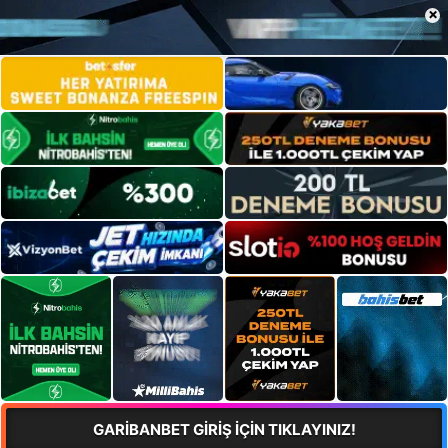
×
GARİBANBET GİRİŞ İÇİN TIKLAYINIZ!