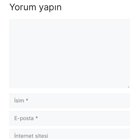
Yorum yapın
Yorum
İsim
E-
posta
İnternet