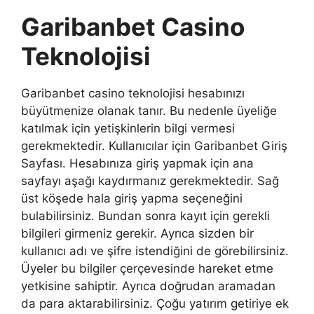
Garibanbet Casino
Teknolojisi
Garibanbet casino teknolojisi hesabınızı
büyütmenize olanak tanır. Bu nedenle üyeliğe
katılmak için yetişkinlerin bilgi vermesi
gerekmektedir. Kullanıcılar için Garibanbet Giriş
Sayfası. Hesabınıza giriş yapmak için ana
sayfayı aşağı kaydırmanız gerekmektedir. Sağ
üst köşede hala giriş yapma seçeneğini
bulabilirsiniz. Bundan sonra kayıt için gerekli
bilgileri girmeniz gerekir. Ayrıca sizden bir
kullanıcı adı ve şifre istendiğini de görebilirsiniz.
Üyeler bu bilgiler çerçevesinde hareket etme
yetkisine sahiptir. Ayrıca doğrudan aramadan
da para aktarabilirsiniz. Çoğu yatırım getiriye ek