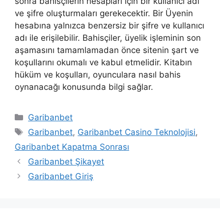
sonra bahisçilerin hesapları için bir kullanıcı adı
ve şifre oluşturmaları gerekecektir. Bir Üyenin
hesabına yalnızca benzersiz bir şifre ve kullanıcı
adı ile erişilebilir. Bahisçiler, üyelik işleminin son
aşamasını tamamlamadan önce sitenin şart ve
koşullarını okumalı ve kabul etmelidir. Kitabın
hüküm ve koşulları, oyunculara nasıl bahis
oynanacağı konusunda bilgi sağlar.
Kategoriler
Garibanbet
Etiketler
Garibanbet
,
Garibanbet Casino Teknolojisi
,
Garibanbet Kapatma Sonrası
Garibanbet Şikayet
Garibanbet Giriş