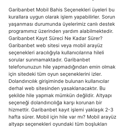
Garibanbet Mobil Bahis Seçenekleri üyeleri bu
kurallara uygun olarak işlem yapabilirler. Sorun
yaşanması durumunda üyelerimiz canlı destek
programımız üzerinden yardım alabilmektedir.
Garibanbet Kayıt Süreci Ne Kadar Sürer?
Garibanbet web sitesi veya mobil arayüz
seçenekleri aracılığıyla kullanıcılarına hileli
sorular sunmamaktadır. Garibanbet
telefonunuzun hile yapmadığından emin olmak
için sitedeki tüm oyun seçeneklerini izler.
Dolandırıcılık girişiminde bulunan kullanıcılar
derhal web sitesinden yasaklanacaktır. Bu
şekilde hile yapmak mümkün değildir. Altyapı
seçeneği dolandırıcılığa karşı korunan bir
hizmettir. Garibanbet kayıt işlemi yaklaşık 2-3
hafta sürer. Mobil için hile var mı? Mobil arayüz
altyapı seçenekleri oyundaki tüm boşlukları