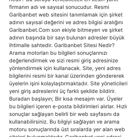
firmanın adı ve sayısal sonucudur. Resmi
Garibanbet web sitesini tanımlamak için şirket
adının sayısal değerini ve adres bilgisi aralığını
Garibanbet.Com son ekiyle bitmeyen ve şirket
adının başında bir sayı bulunan adresler büyük
ihtimalle sahtedir. Garibanbet Sitesi Nedir?
Arama motorları bu bilgileri sonuçlarınızı
değerlendirmek ve sizi resmi giriş adresinize
yönlendirmek için kullanacak. Site, yeni adres
bilgilerini resmi bir kanal üzerinden göndererek
üyelerin işini kolaylaştırmaktadır. Site yöneticileri
yeni giriş adreslerini üç farklı şekilde bildirir.
Buradan başlayın; Bir kısa mesajım var. Üyeler
bu bilgileri içeren e-posta bildirimleri alırlar. Hızlı
sonuçlar sağlayan belirli bir web sayfasını da
kullanabilirsiniz. Bu bilgiyi sağlayan ve arama
motoru sonuçlarında üst sıralarda yer alan web