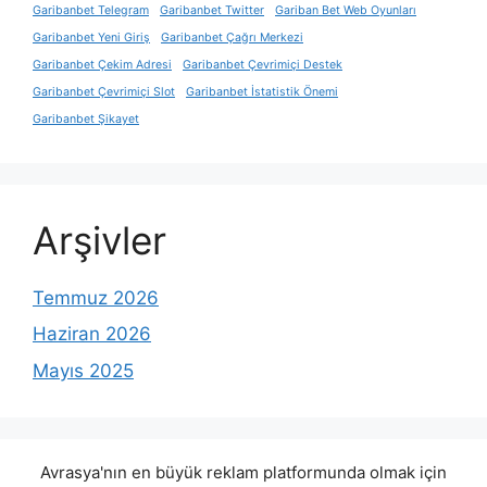
Garibanbet Telegram
Garibanbet Twitter
Gariban Bet Web Oyunları
Garibanbet Yeni Giriş
Garibanbet Çağrı Merkezi
Garibanbet Çekim Adresi
Garibanbet Çevrimiçi Destek
Garibanbet Çevrimiçi Slot
Garibanbet İstatistik Önemi
Garibanbet Şikayet
Arşivler
Temmuz 2026
Haziran 2026
Mayıs 2025
Avrasya'nın en büyük reklam platformunda olmak için